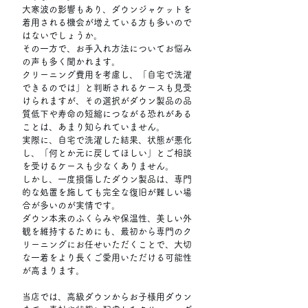
大寒波の影響もあり、ダウンジャケットを
着用される機会が増えている方も多いので
はないでしょうか。
その一方で、お手入れ方法についてお悩み
の声も多く聞かれます。
クリーニング費用を考慮し、「自宅で洗濯
できるのでは」と判断されるケースも見受
けられますが、その選択がダウン製品の品
質低下や寿命の短縮につながる恐れがある
ことは、あまり知られていません。
実際に、自宅で洗濯した結果、状態が悪化
し、「何とか元に戻してほしい」とご相談
を受けるケースも少なくありません。
しかし、一度損傷したダウン製品は、専門
的な処置を施しても完全な復旧が難しい場
合が多いのが実情です。
ダウン本来のふくらみや保温性、美しい外
観を維持するためにも、最初から専門のク
リーニングにお任せいただくことで、大切
な一着をより長くご愛用いただける可能性
が高まります。
当店では、高級ダウンからお子様用ダウン