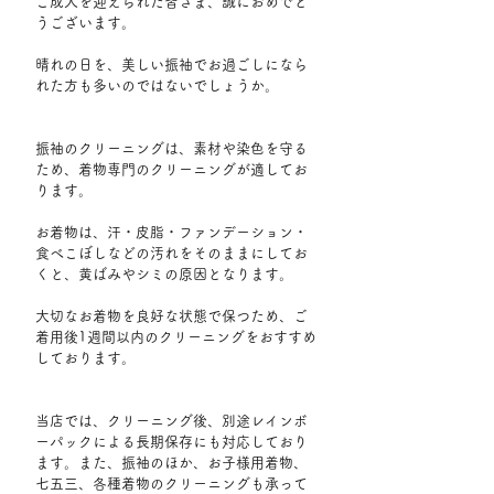
ご成人を迎えられた皆さま、誠におめでと
うございます。
晴れの日を、美しい振袖でお過ごしになら
れた方も多いのではないでしょうか。
振袖のクリーニングは、素材や染色を守る
ため、着物専門のクリーニングが適してお
ります。
お着物は、汗・皮脂・ファンデーション・
食べこぼしなどの汚れをそのままにしてお
くと、黄ばみやシミの原因となります。
大切なお着物を良好な状態で保つため、ご
着用後1週間以内のクリーニングをおすすめ
しております。
当店では、クリーニング後、別途レインボ
ーパックによる長期保存にも対応しており
ます。また、振袖のほか、お子様用着物、
七五三、各種着物のクリーニングも承って