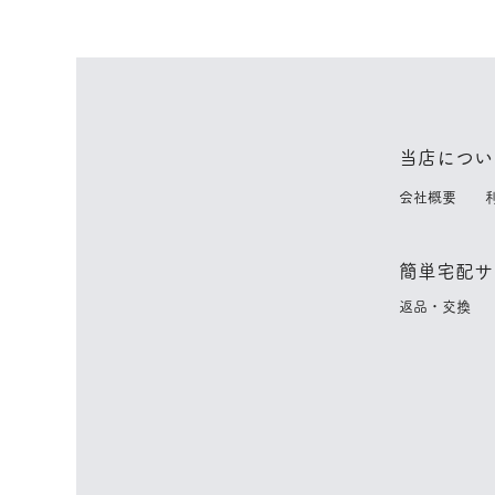
当店につい
​
会社概要
簡単宅配サ
​
返品・交